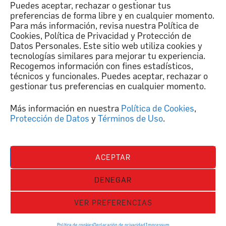
Puedes aceptar, rechazar o gestionar tus
Términos y Condiciones de Uso
Protección de Datos Personales
preferencias de forma libre y en cualquier momento.
Para más información, revisa nuestra Política de
Cookies, Política de Privacidad y Protección de
©2024. Federación Ecuatoriana de Fútbol. Todos los Derechos Reservados.
Datos Personales. Este sitio web utiliza cookies y
tecnologías similares para mejorar tu experiencia.
Recogemos información con fines estadísticos,
técnicos y funcionales. Puedes aceptar, rechazar o
gestionar tus preferencias en cualquier momento.
Más información en nuestra
Política de Cookies
,
Protección de Datos
y
Términos de Uso
.
ACEPTAR
DENEGAR
VER PREFERENCIAS
Política de cookies
Declaración de privacidad
Impressum